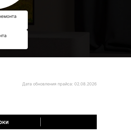
ремонта
нта
Дата обновления прайса:
02.08.2026
оки