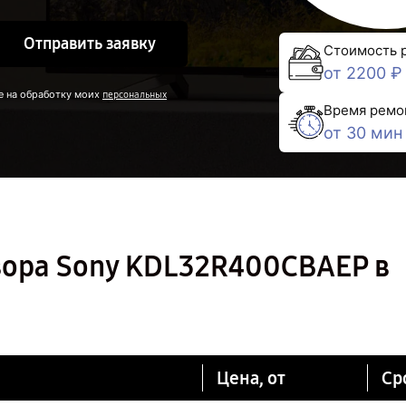
Отправить заявку
Стоимость 
от 2200 ₽
е на обработку моих
персональных
Время ремо
от 30 мин
зора Sony KDL32R400CBAEP в
Цена, от
Ср