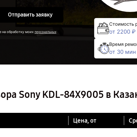
Отправить заявку
Стоимость 
от 2200 ₽
е на обработку моих
персональных
Время ремо
от 30 мин
ора Sony KDL-84X9005 в Каза
Цена, от
Ср