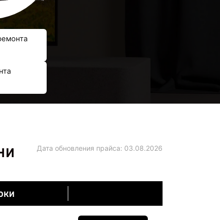
ремонта
нта
ни
Дата обновления прайса:
03.08.2026
оки