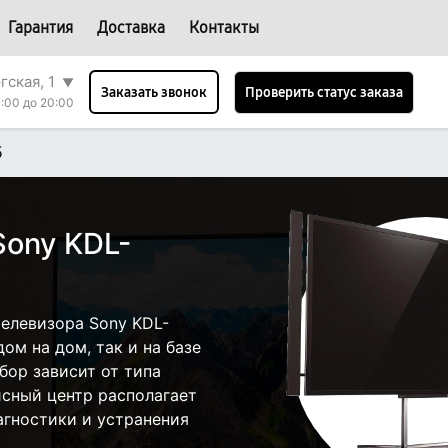
Гарантия
Доставка
Контакты
гская, 1
▼
Проверить статус заказа
Заказать звонок
:00 до 20:00
5
Sony KDL-
елевизора Sony KDL-
ом на дом, так и на базе
бор зависит от типа
исный центр располагает
гностики и устранения